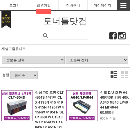
로그인
회원가입
장바구니
마이페이지
토너툴닷컴
BOOK
MARK
재생드럼유니트
정렬
삼성 T/C 호환 CLT
신도 D/U 호환 A6
-504S 4색1택 CL
40R40K 검정 40K
X 4195N 415 419
A640 M640 LP40
5 415N 4195FW 4
44 MF4044
15NW 4195FN SL
60,000원
C1860FW C1810
600원 적립
W C1454FW C14
04W C1451N C1