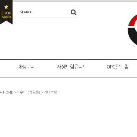
SEARCH
재생토너
재생드럼유니트
OPC 알드럼
+ HOME
>
파우더 (리필용)
>
기타브랜드