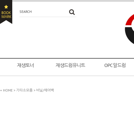
SEARCH
재생토너
재생드럼유니트
OPC 알드럼
+ HOME
>
기타소모품
>
비닐/에어백